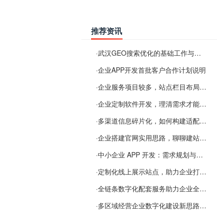
推荐资讯
·
武汉GEO搜索优化的基础工作与实施思路
·
企业APP开发首批客户合作计划说明
·
企业服务项目较多，站点栏目布局规划参考思路
·
企业定制软件开发，理清需求才能提升数字化落地效率
·
多渠道信息碎片化，如何构建适配 AI 检索的品牌信息源
·
企业搭建官网实用思路，聊聊建站容易忽视的问题
·
中小企业 APP 开发：需求规划与项目落地避坑经验分享
·
定制化线上展示站点，助力企业打通线上经营渠道
·
全链条数字化配套服务助力企业全域线上经营
·
多区域经营企业数字化建设新思路：多端载体与地域检索一体化落地思路分享