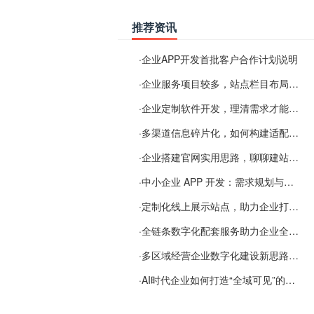
推荐资讯
·
企业APP开发首批客户合作计划说明
·
企业服务项目较多，站点栏目布局规划参考思路
·
企业定制软件开发，理清需求才能提升数字化落地效率
·
多渠道信息碎片化，如何构建适配 AI 检索的品牌信息源
·
企业搭建官网实用思路，聊聊建站容易忽视的问题
·
中小企业 APP 开发：需求规划与项目落地避坑经验分享
·
定制化线上展示站点，助力企业打通线上经营渠道
·
全链条数字化配套服务助力企业全域线上经营
·
多区域经营企业数字化建设新思路：多端载体与地域检索一体化落地思路分享
·
AI时代企业如何打造“全域可见”的数字资产？梓彤超越给出新解法