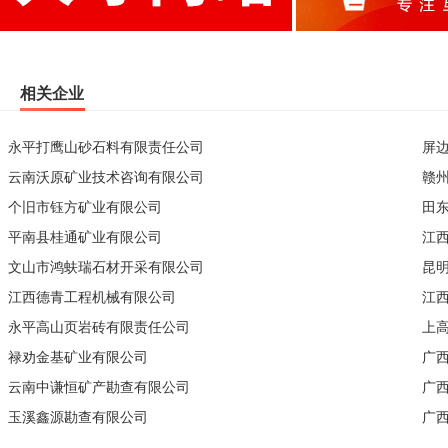
相关企业
永平打鹰山砂石料有限责任公司
屏
云南沃原矿业技术咨询有限公司
赣
个旧市钰方矿业有限公司
田
平南县桂通矿业有限公司
江
文山市鸿蚨瑞石材开采有限公司
昆
江西德青工程机械有限公司
江
永平高山页岩砖有限责任公司
上
禄劝金基矿业有限公司
广
云南中谦恒矿产勘查有限公司
广
玉溪鑫源勘查有限公司
广