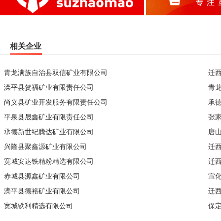
相关企业
青龙满族自治县双信矿业有限公司
迁
滦平县贺福矿业有限责任公司
青
尚义县矿业开发服务有限责任公司
承
平泉县晟鑫矿业有限责任公司
张
承德新世纪腾达矿业有限公司
唐
兴隆县聚鑫源矿业有限公司
迁
宽城安达铁精粉精选有限公司
迁
赤城县源鑫矿业有限公司
宣
滦平县德裕矿业有限公司
迁
宽城铁利精选有限公司
保