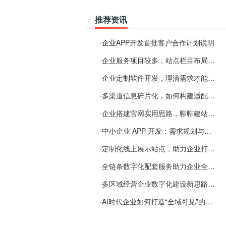
推荐资讯
·
企业APP开发首批客户合作计划说明
·
企业服务项目较多，站点栏目布局规划参考思路
·
企业定制软件开发，理清需求才能提升数字化落地效率
·
多渠道信息碎片化，如何构建适配 AI 检索的品牌信息源
·
企业搭建官网实用思路，聊聊建站容易忽视的问题
·
中小企业 APP 开发：需求规划与项目落地避坑经验分享
·
定制化线上展示站点，助力企业打通线上经营渠道
·
全链条数字化配套服务助力企业全域线上经营
·
多区域经营企业数字化建设新思路：多端载体与地域检索一体化落地思路分享
·
AI时代企业如何打造“全域可见”的数字资产？梓彤超越给出新解法