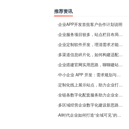
推荐资讯
·
企业APP开发首批客户合作计划说明
·
企业服务项目较多，站点栏目布局规划参考思路
·
企业定制软件开发，理清需求才能提升数字化落地效率
·
多渠道信息碎片化，如何构建适配 AI 检索的品牌信息源
·
企业搭建官网实用思路，聊聊建站容易忽视的问题
·
中小企业 APP 开发：需求规划与项目落地避坑经验分享
·
定制化线上展示站点，助力企业打通线上经营渠道
·
全链条数字化配套服务助力企业全域线上经营
·
多区域经营企业数字化建设新思路：多端载体与地域检索一体化落地思路分享
·
AI时代企业如何打造“全域可见”的数字资产？梓彤超越给出新解法