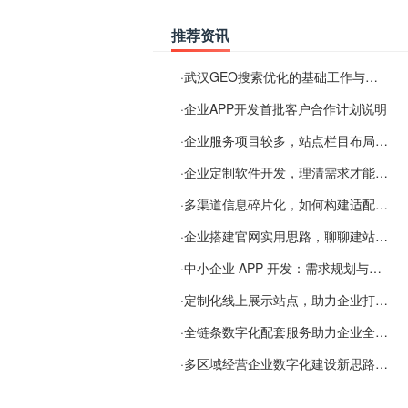
推荐资讯
·
武汉GEO搜索优化的基础工作与实施思路
·
企业APP开发首批客户合作计划说明
·
企业服务项目较多，站点栏目布局规划参考思路
·
企业定制软件开发，理清需求才能提升数字化落地效率
·
多渠道信息碎片化，如何构建适配 AI 检索的品牌信息源
·
企业搭建官网实用思路，聊聊建站容易忽视的问题
·
中小企业 APP 开发：需求规划与项目落地避坑经验分享
·
定制化线上展示站点，助力企业打通线上经营渠道
·
全链条数字化配套服务助力企业全域线上经营
·
多区域经营企业数字化建设新思路：多端载体与地域检索一体化落地思路分享