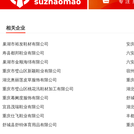
相关企业
巢湖市裕发鞋材有限公司
安
寿县都邦鞋业有限公司
六
巢湖市金顺海绵有限公司
六
重庆市璧山区新颖鞋业有限公司
宿
湖北奥丽莲皮草服饰有限公司
重
重庆市璧山区桃花汛鞋材加工有限公司
湖
重庆蓦阑度服饰有限公司
舒
宜昌茂瑞鞋业有限公司
湖
重庆仕飞鞋业有限公司
丰
舒城县舒特体育用品有限公司
重