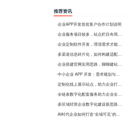
推荐资讯
·
企业APP开发首批客户合作计划说明
·
企业服务项目较多，站点栏目布局规划参考思路
·
企业定制软件开发，理清需求才能提升数字化落地效率
·
多渠道信息碎片化，如何构建适配 AI 检索的品牌信息源
·
企业搭建官网实用思路，聊聊建站容易忽视的问题
·
中小企业 APP 开发：需求规划与项目落地避坑经验分享
·
定制化线上展示站点，助力企业打通线上经营渠道
·
全链条数字化配套服务助力企业全域线上经营
·
多区域经营企业数字化建设新思路：多端载体与地域检索一体化落地思路分享
·
AI时代企业如何打造“全域可见”的数字资产？梓彤超越给出新解法