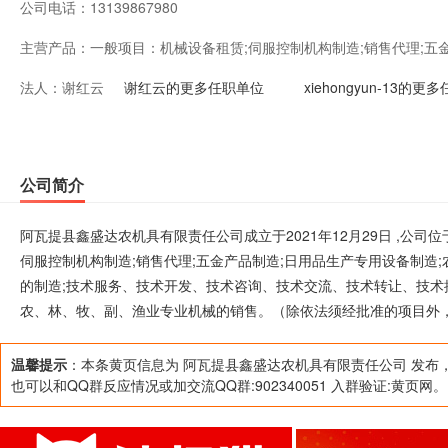
公司电话：
13139867980
主营产品：
一般项目：机械设备租赁;伺服控制机构制造;销售代理;五
法人：
谢红云
造;农业机械服务;电器辅件销售;金属成形机床销售;农林
谢红云的更多任职单位
xiehongyun-13的更
技术开发、技术咨询、技术交流、技术转让、技术推广;农
农业机械制造;农业机械销售;农、林、牧、副、渔业专业
公司简介
目外，凭营业执照依法自主开展经营活动）
阿瓦提县鑫盛达农机具有限责任公司成立于2021年12月29日 ,公
伺服控制机构制造;销售代理;五金产品制造;日用品生产专用设备制造;
的制造;技术服务、技术开发、技术咨询、技术交流、技术转让、技术推
农、林、牧、副、渔业专业机械的销售。（除依法须经批准的项目外
温馨提示
：本条黄页信息为 阿瓦提县鑫盛达农机具有限责任公司 发布
也可以和QQ群反应情况或加交流QQ群:902340051 入群验证:黄页网。