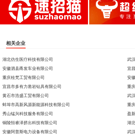
相关企业
湖北仿生医疗科技有限公司
武
安徽泗县甬发车业有限公司
宜
重庆桂梵工贸有限公司
安
宜昌市多有力凿岩钻具有限公司
重
黄石市浩盛工贸有限公司
武
蚌埠市高新风源新能源科技有限公司
重
秀山锰兴科技服务有限公司
盈
铜陵恒睿泽挤出科技有限公司
湖
安徽阿普斯电力设备有限公司
武