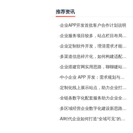
推荐资讯
·
企业APP开发首批客户合作计划说明
·
企业服务项目较多，站点栏目布局规划参考思路
·
企业定制软件开发，理清需求才能提升数字化落地效率
·
多渠道信息碎片化，如何构建适配 AI 检索的品牌信息源
·
企业搭建官网实用思路，聊聊建站容易忽视的问题
·
中小企业 APP 开发：需求规划与项目落地避坑经验分享
·
定制化线上展示站点，助力企业打通线上经营渠道
·
全链条数字化配套服务助力企业全域线上经营
·
多区域经营企业数字化建设新思路：多端载体与地域检索一体化落地思路分享
·
AI时代企业如何打造“全域可见”的数字资产？梓彤超越给出新解法