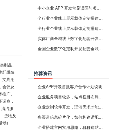
·
中小企业 APP 开发常见误区与项目规划实用经验
·
全行业企业线上展示载体定制搭建服务
·
全行业企业线上展示载体定制搭建服务
·
实体厂商全域线上数字化配套开发与地域检索优化服务
·
全国企业数字化定制开发配套全域搜索优化服务
巾类制品、
物纤维编
推荐资讯
、文具用
，会议及
·
企业APP开发首批客户合作计划说明
术推广、
·
企业服务项目较多，站点栏目布局规划参考思路
场调查，
·
企业定制软件开发，理清需求才能提升数字化落地效率
，清洁服
)，货物及
·
多渠道信息碎片化，如何构建适配 AI 检索的品牌信息源
活动)
·
企业搭建官网实用思路，聊聊建站容易忽视的问题