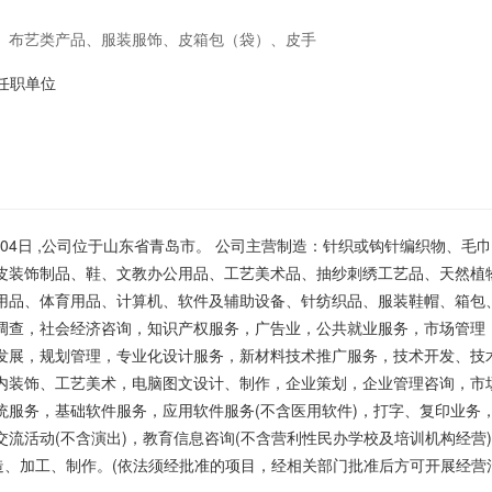
、布艺类产品、服装服饰、皮箱包（袋）、皮手
术品、抽纱刺绣工艺品、天然植物纤维编织工艺
更多任职单位
文化用品、体育用品、计算机、软件及辅助设
珠宝首饰、工艺美术品：软件开发，物业管理，
告业，公共就业服务，市场管理，会议及展览服
月04日 ,公司位于山东省青岛市。 公司主营制造：针织或钩针编织物、毛
试验发展，规划管理，专业化设计服务，新材料
皮装饰制品、鞋、文教办公用品、工艺美术品、抽纱刺绣工艺品、天然植
用品、体育用品、计算机、软件及辅助设备、针纺织品、服装鞋帽、箱包
让、技术咨询、技术服务，设计：服装、首饰、
调查，社会经济咨询，知识产权服务，广告业，公共就业服务，市场管理
企业策划，企业管理咨询，市场调查，文艺创
发展，规划管理，专业化设计服务，新材料技术推广服务，技术开发、技
内装饰、工艺美术，电脑图文设计、制作，企业策划，企业管理咨询，市
机系统服务，基础软件服务，应用软件服务(不
统服务，基础软件服务，应用软件服务(不含医用软件)，打字、复印业务
公共关系服务，会议服务，翻译服务，组织文化
流活动(不含演出)，教育信息咨询(不含营利性民办学校及培训机构经营
造、加工、制作。(依法须经批准的项目，经相关部门批准后方可开展经营
含营利性民办学校及培训机构经营)，货物及技术