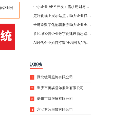
·
中小企业 APP 开发：需求规划与项目落地避坑经验分享
会及时处
·
定制化线上展示站点，助力企业打通线上经营渠道
·
全链条数字化配套服务助力企业全域线上经营
·
多区域经营企业数字化建设新思路：多端载体与地域检索一体化落地思路分享
·
AI时代企业如何打造“全域可见”的数字资产？梓彤超越给出新解法
活跃榜
湖北敏哥服饰有限公司
1
重庆市奥姿雪尔服饰有限公司
2
亳州丁岱服饰有限公司
3
六安罗莎服饰有限公司
4