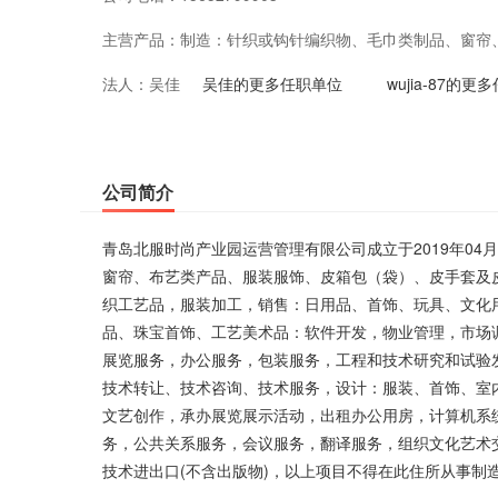
主营产品：
制造：针织或钩针编织物、毛巾类制品、窗帘
法人：
吴佳
套及皮装饰制品、鞋、文教办公用品、工艺美
吴佳的更多任职单位
wujia-87的
品，服装加工，销售：日用品、首饰、玩具、
备、针纺织品、服装鞋帽、箱包、文具用品、
公司简介
市场调查，社会经济咨询，知识产权服务，广
青岛北服时尚产业园运营管理有限公司成立于2019年04
务，办公服务，包装服务，工程和技术研究和
窗帘、布艺类产品、服装服饰、皮箱包（袋）、皮手套及
织工艺品，服装加工，销售：日用品、首饰、玩具、文化
技术推广服务，技术开发、技术推广、技术转
品、珠宝首饰、工艺美术品：软件开发，物业管理，市场
室内装饰、工艺美术，电脑图文设计、制作，
展览服务，办公服务，包装服务，工程和技术研究和试验
技术转让、技术咨询、技术服务，设计：服装、首饰、室
作，承办展览展示活动，出租办公用房，计算
文艺创作，承办展览展示活动，出租办公用房，计算机系
含医用软件)，打字、复印业务，清洁服务，
务，公共关系服务，会议服务，翻译服务，组织文化艺术交
技术进出口(不含出版物)，以上项目不得在此住所从事制
艺术交流活动(不含演出)，教育信息咨询(不