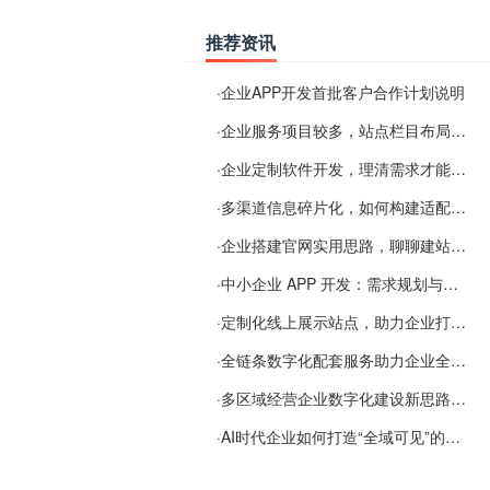
推荐资讯
·
企业APP开发首批客户合作计划说明
·
企业服务项目较多，站点栏目布局规划参考思路
·
企业定制软件开发，理清需求才能提升数字化落地效率
·
多渠道信息碎片化，如何构建适配 AI 检索的品牌信息源
·
企业搭建官网实用思路，聊聊建站容易忽视的问题
·
中小企业 APP 开发：需求规划与项目落地避坑经验分享
·
定制化线上展示站点，助力企业打通线上经营渠道
·
全链条数字化配套服务助力企业全域线上经营
·
多区域经营企业数字化建设新思路：多端载体与地域检索一体化落地思路分享
·
AI时代企业如何打造“全域可见”的数字资产？梓彤超越给出新解法