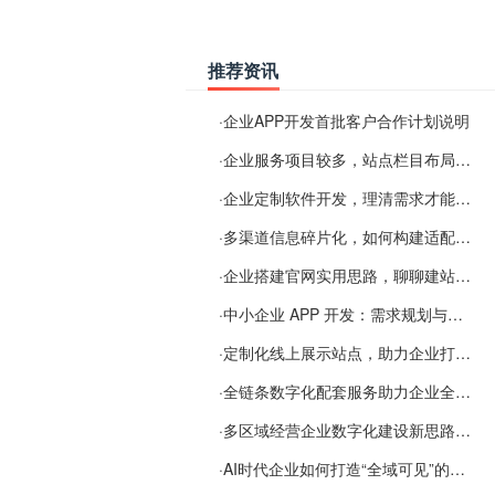
推荐资讯
·
企业APP开发首批客户合作计划说明
·
企业服务项目较多，站点栏目布局规划参考思路
·
企业定制软件开发，理清需求才能提升数字化落地效率
·
多渠道信息碎片化，如何构建适配 AI 检索的品牌信息源
·
企业搭建官网实用思路，聊聊建站容易忽视的问题
·
中小企业 APP 开发：需求规划与项目落地避坑经验分享
·
定制化线上展示站点，助力企业打通线上经营渠道
·
全链条数字化配套服务助力企业全域线上经营
·
多区域经营企业数字化建设新思路：多端载体与地域检索一体化落地思路分享
·
AI时代企业如何打造“全域可见”的数字资产？梓彤超越给出新解法