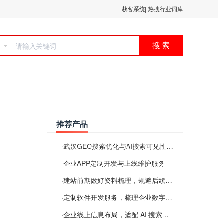
获客系统
|
热搜行业词库
搜 索
推荐产品
·
武汉GEO搜索优化与AI搜索可见性服务
·
企业APP定制开发与上线维护服务
·
建站前期做好资料梳理，规避后续各类使用难题
·
定制软件开发服务，梳理企业数字化落地常见难点
·
企业线上信息布局，适配 AI 搜索需要留意这些要点