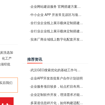
·
企业网站建设服务 官网搭建方案经验分享
·
中小企业 APP 开发常见误区与项目规划实用经验
·
全行业企业线上展示载体定制搭建服务
·
全行业企业线上展示载体定制搭建服务
·
实体厂商全域线上数字化配套开发与地域检索优化服务
煤炭洗选加
、化工产
推荐资讯
法须经批
·
武汉GEO搜索优化的基础工作与实施思路
·
企业APP开发首批客户合作计划说明
实后我们
·
企业服务项目较多，站点栏目布局规划参考思路
·
企业定制软件开发，理清需求才能提升数字化落地效率
·
多渠道信息碎片化，如何构建适配 AI 检索的品牌信息源