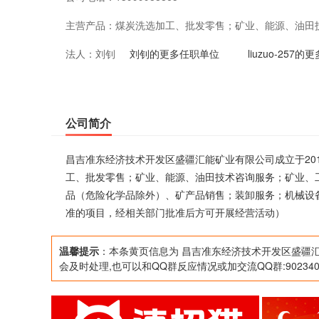
主营产品：
煤炭洗选加工、批发零售；矿业、能源、油田
法人：
刘钊
资；货物与技术的进出口业务；煤炭、石油制
刘钊的更多任职单位
liuzuo-257
售；装卸服务；机械设备租赁；普通货物道路
（依法须经批准的项目，经相关部门批准后方
公司简介
昌吉准东经济技术开发区盛疆汇能矿业有限公司成立于201
工、批发零售；矿业、能源、油田技术咨询服务；矿业、
品（危险化学品除外）、矿产品销售；装卸服务；机械设
准的项目，经相关部门批准后方可开展经营活动）
温馨提示
：本条黄页信息为 昌吉准东经济技术开发区盛疆汇
会及时处理,也可以和QQ群反应情况或加交流QQ群:902340