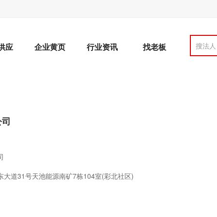
搜法人
供应
企业黄页
行业资讯
找老板
公司
司
道31号天池能源南矿7栋104室(彩北社区)