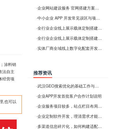
·
企业网站建设服务 官网搭建方案经验分享
·
中小企业 APP 开发常见误区与项目规划实用经验
·
全行业企业线上展示载体定制搭建服务
·
全行业企业线上展示载体定制搭建服务
·
实体厂商全域线上数字化配套开发与地域检索优化服务
）；涂料销
依法自主
推荐资讯
体经营项
·
武汉GEO搜索优化的基础工作与实施思路
·
企业APP开发首批客户合作计划说明
理,也可以
·
企业服务项目较多，站点栏目布局规划参考思路
·
企业定制软件开发，理清需求才能提升数字化落地效率
·
多渠道信息碎片化，如何构建适配 AI 检索的品牌信息源