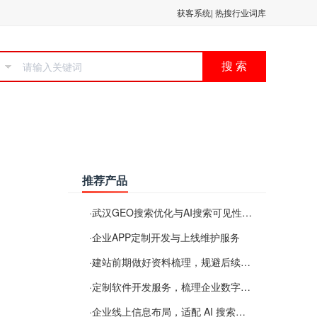
获客系统
|
热搜行业词库
搜 索
推荐产品
·
武汉GEO搜索优化与AI搜索可见性服务
·
企业APP定制开发与上线维护服务
·
建站前期做好资料梳理，规避后续各类使用难题
·
定制软件开发服务，梳理企业数字化落地常见难点
·
企业线上信息布局，适配 AI 搜索需要留意这些要点