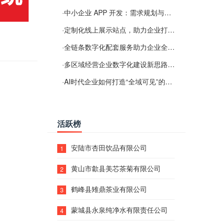
·
中小企业 APP 开发：需求规划与项目落地避坑经验分享
·
定制化线上展示站点，助力企业打通线上经营渠道
·
全链条数字化配套服务助力企业全域线上经营
·
多区域经营企业数字化建设新思路：多端载体与地域检索一体化落地思路分享
·
AI时代企业如何打造“全域可见”的数字资产？梓彤超越给出新解法
活跃榜
安陆市杏田饮品有限公司
1
黄山市歙县美芯茶菊有限公司
2
鹤峰县雉鼎茶业有限公司
3
蒙城县永泉纯净水有限责任公司
4