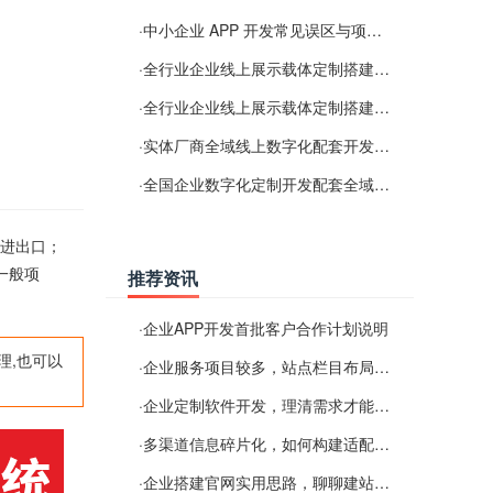
·
中小企业 APP 开发常见误区与项目规划实用经验
·
全行业企业线上展示载体定制搭建服务
·
全行业企业线上展示载体定制搭建服务
·
实体厂商全域线上数字化配套开发与地域检索优化服务
·
全国企业数字化定制开发配套全域搜索优化服务
术进出口；
一般项
推荐资讯
·
企业APP开发首批客户合作计划说明
理,也可以
·
企业服务项目较多，站点栏目布局规划参考思路
·
企业定制软件开发，理清需求才能提升数字化落地效率
·
多渠道信息碎片化，如何构建适配 AI 检索的品牌信息源
·
企业搭建官网实用思路，聊聊建站容易忽视的问题