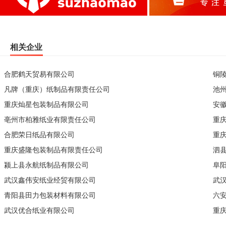
相关企业
合肥鹤天贸易有限公司
铜
凡牌（重庆）纸制品有限责任公司
池
重庆灿星包装制品有限公司
安
亳州市柏雅纸业有限责任公司
重
合肥荣日纸品有限公司
重
重庆盛隆包装制品有限责任公司
泗
颍上县永航纸制品有限公司
阜
武汉鑫伟安纸业经贸有限公司
武
青阳县田力包装材料有限公司
六
武汉优合纸业有限公司
重