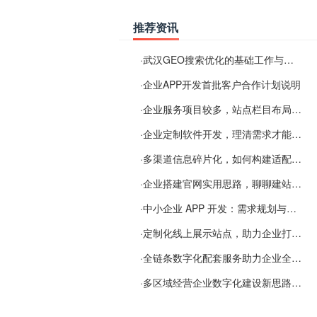
推荐资讯
·
武汉GEO搜索优化的基础工作与实施思路
·
企业APP开发首批客户合作计划说明
·
企业服务项目较多，站点栏目布局规划参考思路
·
企业定制软件开发，理清需求才能提升数字化落地效率
·
多渠道信息碎片化，如何构建适配 AI 检索的品牌信息源
·
企业搭建官网实用思路，聊聊建站容易忽视的问题
·
中小企业 APP 开发：需求规划与项目落地避坑经验分享
·
定制化线上展示站点，助力企业打通线上经营渠道
·
全链条数字化配套服务助力企业全域线上经营
·
多区域经营企业数字化建设新思路：多端载体与地域检索一体化落地思路分享