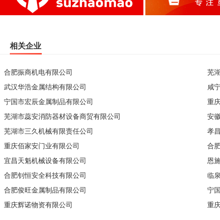
相关企业
合肥振商机电有限公司
芜
武汉华浩金属结构有限公司
咸
宁国市宏辰金属制品有限公司
重
芜湖市蕊安消防器材设备商贸有限公司
安
芜湖市三久机械有限责任公司
孝
重庆佰家安门业有限公司
合
宜昌天魁机械设备有限公司
恩
合肥钊恒安全科技有限公司
临
合肥俊旺金属制品有限公司
宁
重庆辉诺物资有限公司
重