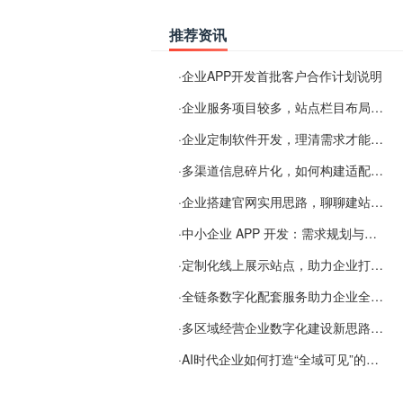
推荐资讯
·
企业APP开发首批客户合作计划说明
·
企业服务项目较多，站点栏目布局规划参考思路
·
企业定制软件开发，理清需求才能提升数字化落地效率
·
多渠道信息碎片化，如何构建适配 AI 检索的品牌信息源
·
企业搭建官网实用思路，聊聊建站容易忽视的问题
·
中小企业 APP 开发：需求规划与项目落地避坑经验分享
·
定制化线上展示站点，助力企业打通线上经营渠道
·
全链条数字化配套服务助力企业全域线上经营
·
多区域经营企业数字化建设新思路：多端载体与地域检索一体化落地思路分享
·
AI时代企业如何打造“全域可见”的数字资产？梓彤超越给出新解法