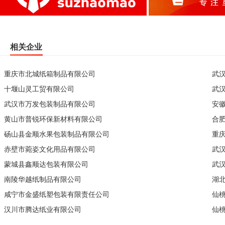
相关企业
重庆市北城纸箱制品有限公司
武
十堰山灵工贸有限公司
武
武汉市万发包装制品有限公司
安
黄山市普锐环保新材料有限公司
合
砀山县金顺水果包装制品有限公司
重
赤壁市菀姿文化用品有限公司
武
蒙城县鑫顺达包装有限公司
武
南陵华越纸制品有限公司
湖
咸宁市金盛纸塑包装有限责任公司
仙
汉川市腾达纸业有限公司
仙