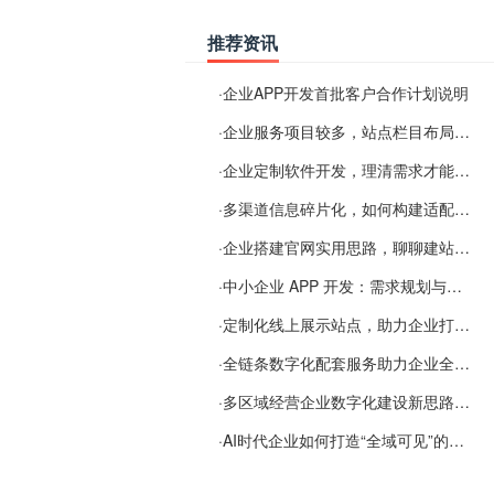
推荐资讯
·
企业APP开发首批客户合作计划说明
·
企业服务项目较多，站点栏目布局规划参考思路
·
企业定制软件开发，理清需求才能提升数字化落地效率
·
多渠道信息碎片化，如何构建适配 AI 检索的品牌信息源
·
企业搭建官网实用思路，聊聊建站容易忽视的问题
·
中小企业 APP 开发：需求规划与项目落地避坑经验分享
·
定制化线上展示站点，助力企业打通线上经营渠道
·
全链条数字化配套服务助力企业全域线上经营
·
多区域经营企业数字化建设新思路：多端载体与地域检索一体化落地思路分享
·
AI时代企业如何打造“全域可见”的数字资产？梓彤超越给出新解法