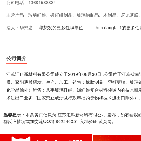
公司电话：
13601588834
主营产品：
玻璃纤维、碳纤维制品、玻璃钢制品、木制品、尼龙薄膜
法人：
华想发
售；橡胶制品、塑料薄膜、玻璃钢模具生产、销售；泡沫
华想发的更多任职单位
huaxiangfa-1的更多
品（危险化学品除外）销售；从事玻璃纤维、碳纤维复合
技术服务；自有房屋租赁；自营和代理各类商品进及技术
公司简介
批的货物和技术进出口除外）。（依法须经批准的项目，
江苏汇科新材料有限公司成立于2019年08月30日 ,公司位于江苏
动）
膜、聚酯薄膜研发、生产、加工、销售；橡胶制品、塑料薄膜、玻璃
化学品除外）销售；从事玻璃纤维、碳纤维复合材料领域内的技术研
术进出口业务（国家禁止或涉及行政审批的货物和技术进出口除外）
温馨提示
：本条黄页信息为 江苏汇科新材料有限公司 发布，如有错误
群反应情况或加交流QQ群:902340051 入群验证:黄页网。