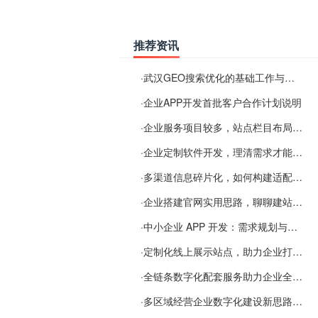
推荐资讯
·
武汉GEO搜索优化的基础工作与实施思路
·
企业APP开发首批客户合作计划说明
·
企业服务项目较多，站点栏目布局规划参考思路
·
企业定制软件开发，理清需求才能提升数字化落地效率
·
多渠道信息碎片化，如何构建适配 AI 检索的品牌信息源
·
企业搭建官网实用思路，聊聊建站容易忽视的问题
·
中小企业 APP 开发：需求规划与项目落地避坑经验分享
·
定制化线上展示站点，助力企业打通线上经营渠道
·
全链条数字化配套服务助力企业全域线上经营
·
多区域经营企业数字化建设新思路：多端载体与地域检索一体化落地思路分享