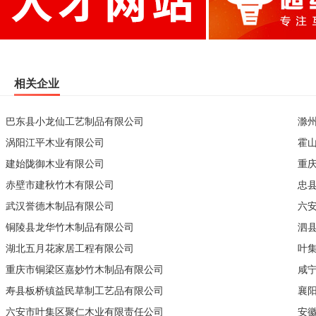
相关企业
巴东县小龙仙工艺制品有限公司
滁
涡阳江平木业有限公司
霍
建始陇御木业有限公司
重
赤壁市建秋竹木有限公司
忠
武汉誉德木制品有限公司
六
铜陵县龙华竹木制品有限公司
泗
湖北五月花家居工程有限公司
叶
重庆市铜梁区嘉妙竹木制品有限公司
咸
寿县板桥镇益民草制工艺品有限公司
襄
六安市叶集区聚仁木业有限责任公司
安