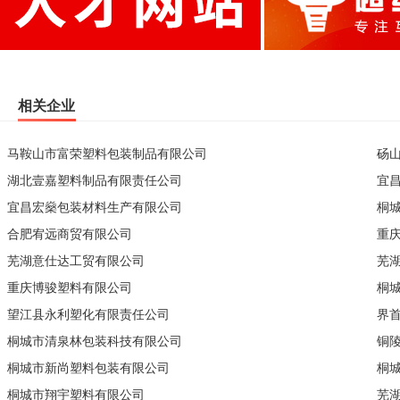
相关企业
马鞍山市富荣塑料包装制品有限公司
砀
湖北壹嘉塑料制品有限责任公司
宜
宜昌宏燊包装材料生产有限公司
桐
合肥宥远商贸有限公司
重
芜湖意仕达工贸有限公司
芜
重庆博骏塑料有限公司
桐
望江县永利塑化有限责任公司
界
桐城市清泉林包装科技有限公司
铜
桐城市新尚塑料包装有限公司
桐
桐城市翔宇塑料有限公司
芜