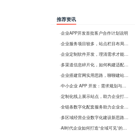
推荐资讯
·
企业APP开发首批客户合作计划说明
·
企业服务项目较多，站点栏目布局规划参考思路
·
企业定制软件开发，理清需求才能提升数字化落地效率
·
多渠道信息碎片化，如何构建适配 AI 检索的品牌信息源
·
企业搭建官网实用思路，聊聊建站容易忽视的问题
·
中小企业 APP 开发：需求规划与项目落地避坑经验分享
·
定制化线上展示站点，助力企业打通线上经营渠道
·
全链条数字化配套服务助力企业全域线上经营
·
多区域经营企业数字化建设新思路：多端载体与地域检索一体化落地思路分享
·
AI时代企业如何打造“全域可见”的数字资产？梓彤超越给出新解法