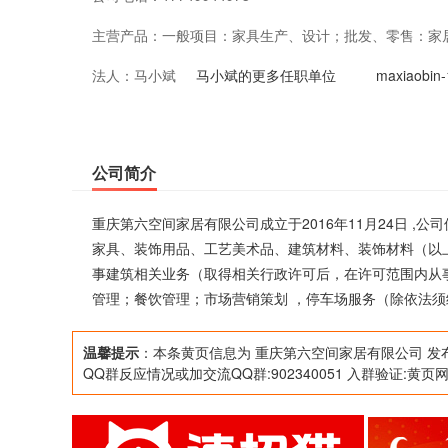
主营产品：
一般项目：家具生产、设计；批发、零售：家
法人：
马小斌
料、装饰材料（以上三项不含危险化学品）、
马小斌的更多任职单位
maxiaob
品；从事建筑相关业务（取得相关行政许可后
发布广告（除网络广告发布）；展览展示服务
公司简介
场服务（除依法须经批准的项目外，凭营业执
重庆第六空间家居有限公司成立于2016年11月24日 
家具、装饰用品、工艺美术品、建筑材料、装饰材料（以
事建筑相关业务（取得相关行政许可后，在许可范围内从
管理；餐饮管理；市场营销策划 ，停车场服务（除依法
温馨提示
：本条黄页信息为 重庆第六空间家居有限公司 发
QQ群反应情况或加交流QQ群:902340051 入群验证:黄页