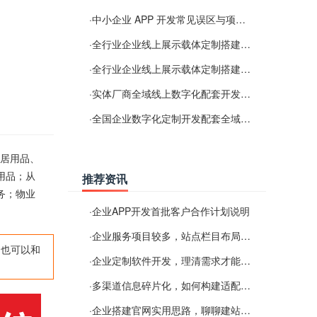
·
中小企业 APP 开发常见误区与项目规划实用经验
·
全行业企业线上展示载体定制搭建服务
·
全行业企业线上展示载体定制搭建服务
·
实体厂商全域线上数字化配套开发与地域检索优化服务
·
全国企业数字化定制开发配套全域搜索优化服务
家居用品、
用品；从
推荐资讯
务；物业
·
企业APP开发首批客户合作计划说明
·
企业服务项目较多，站点栏目布局规划参考思路
,也可以和
·
企业定制软件开发，理清需求才能提升数字化落地效率
·
多渠道信息碎片化，如何构建适配 AI 检索的品牌信息源
·
企业搭建官网实用思路，聊聊建站容易忽视的问题