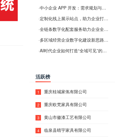
·
中小企业 APP 开发：需求规划与项目落地避坑经验分享
·
定制化线上展示站点，助力企业打通线上经营渠道
·
全链条数字化配套服务助力企业全域线上经营
·
多区域经营企业数字化建设新思路：多端载体与地域检索一体化落地思路分享
·
AI时代企业如何打造“全域可见”的数字资产？梓彤超越给出新解法
活跃榜
重庆桂城家俬有限公司
1
重庆欧梵家具有限公司
2
黄山市徽漆工艺有限公司
3
临泉县晴宇家具有限公司
4