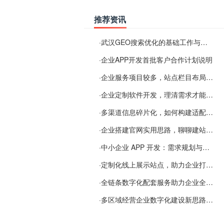
推荐资讯
·
武汉GEO搜索优化的基础工作与实施思路
·
企业APP开发首批客户合作计划说明
·
企业服务项目较多，站点栏目布局规划参考思路
·
企业定制软件开发，理清需求才能提升数字化落地效率
·
多渠道信息碎片化，如何构建适配 AI 检索的品牌信息源
·
企业搭建官网实用思路，聊聊建站容易忽视的问题
·
中小企业 APP 开发：需求规划与项目落地避坑经验分享
·
定制化线上展示站点，助力企业打通线上经营渠道
·
全链条数字化配套服务助力企业全域线上经营
·
多区域经营企业数字化建设新思路：多端载体与地域检索一体化落地思路分享