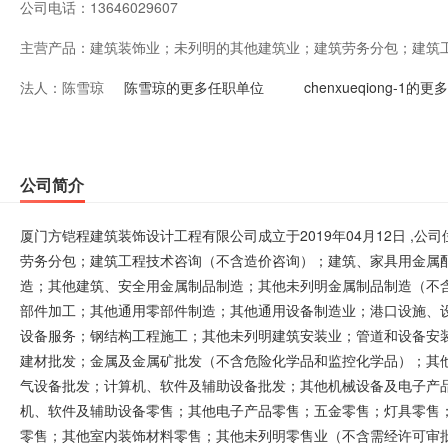
公司电话：
13646029607
主营产品：
建筑装饰业；未列明的其他建筑业；建筑劳务分包；建筑
法人：
陈雪琼
筑、家具用金属配件制造；建筑装饰及水暖管道零件制造
陈雪琼的更多任职单位
chenxueqiong-1的
建筑、安全用金属制品制造；其他未列明金属制品制造（
属密封件制造；紧固件制造；机械零部件加工；其他通用
公司简介
港口设施、设备和港口机械的维修业务；建筑物拆除活动
厦门方铠程建筑装饰设计工程有限公司成立于2019年04月12日 ,
钢结构工程施工；其他未列明建筑安装业；管道和设备安
劳务分包；建筑工程技术咨询（不含造价咨询）；建筑、家具用金属
造；其他建筑、安全用金属制品制造；其他未列明金属制品制造（不
其他道路、隧道和桥梁工程建筑；建材批发；金属及金属
部件加工；其他通用零部件制造；其他通用设备制造业；港口设施、
品）；其他化工产品批发（不含危险化学品和监控化学品
设备服务；钢结构工程施工；其他未列明建筑安装业；管道和设备安
建材批发；金属及金属矿批发（不含危险化学品和监控化学品）；其
计算机、软件及辅助设备批发；其他机械设备及电子产品
气设备批发；计算机、软件及辅助设备批发；其他机械设备及电子产
许可审批的经营项目）；计算机、软件及辅助设备零售；
机、软件及辅助设备零售；其他电子产品零售；五金零售；灯具零售
零售；其他室内装饰材料零售；其他未列明零售业（不含需经许可审
零售；涂料零售；卫生洁具零售；木质装饰材料零售；陶