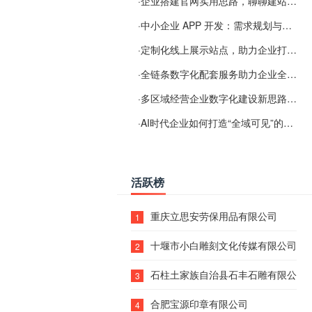
·
企业搭建官网实用思路，聊聊建站容易忽视的问题
·
中小企业 APP 开发：需求规划与项目落地避坑经验分享
·
定制化线上展示站点，助力企业打通线上经营渠道
·
全链条数字化配套服务助力企业全域线上经营
·
多区域经营企业数字化建设新思路：多端载体与地域检索一体化落地思路分享
·
AI时代企业如何打造“全域可见”的数字资产？梓彤超越给出新解法
活跃榜
重庆立思安劳保用品有限公司
1
十堰市小白雕刻文化传媒有限公司
2
石柱土家族自治县石丰石雕有限公司
3
合肥宝源印章有限公司
4