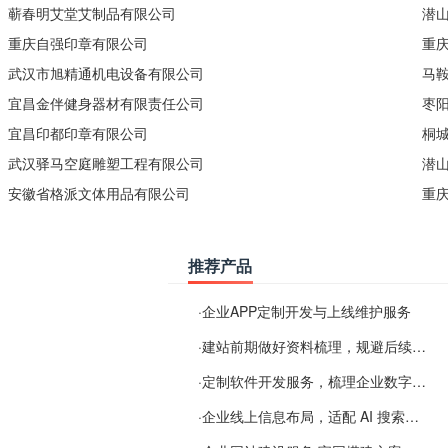
蕲春明艾堂艾制品有限公司
潜
重庆自强印章有限公司
重
武汉市旭精通机电设备有限公司
马
宜昌金伴健身器材有限责任公司
枣
宜昌印都印章有限公司
桐
武汉驿马空庭雕塑工程有限公司
潜
安徽省格派文体用品有限公司
重
推荐产品
·
企业APP定制开发与上线维护服务
·
建站前期做好资料梳理，规避后续各类使用难题
·
定制软件开发服务，梳理企业数字化落地常见难点
·
企业线上信息布局，适配 AI 搜索需要留意这些要点