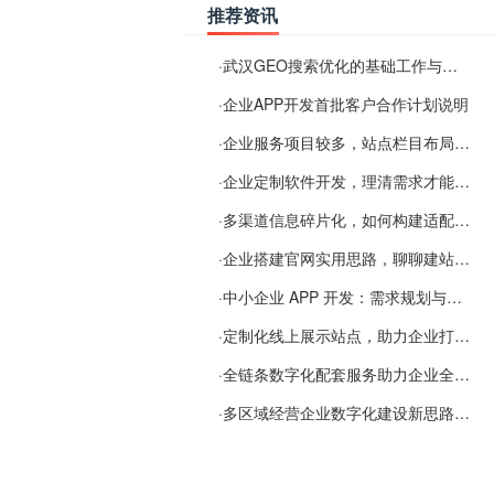
推荐资讯
·
武汉GEO搜索优化的基础工作与实施思路
·
企业APP开发首批客户合作计划说明
·
企业服务项目较多，站点栏目布局规划参考思路
·
企业定制软件开发，理清需求才能提升数字化落地效率
·
多渠道信息碎片化，如何构建适配 AI 检索的品牌信息源
·
企业搭建官网实用思路，聊聊建站容易忽视的问题
·
中小企业 APP 开发：需求规划与项目落地避坑经验分享
·
定制化线上展示站点，助力企业打通线上经营渠道
·
全链条数字化配套服务助力企业全域线上经营
·
多区域经营企业数字化建设新思路：多端载体与地域检索一体化落地思路分享