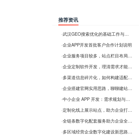
推荐资讯
·
武汉GEO搜索优化的基础工作与实施思路
·
企业APP开发首批客户合作计划说明
·
企业服务项目较多，站点栏目布局规划参考思路
·
企业定制软件开发，理清需求才能提升数字化落地效率
·
多渠道信息碎片化，如何构建适配 AI 检索的品牌信息源
·
企业搭建官网实用思路，聊聊建站容易忽视的问题
·
中小企业 APP 开发：需求规划与项目落地避坑经验分享
·
定制化线上展示站点，助力企业打通线上经营渠道
·
全链条数字化配套服务助力企业全域线上经营
·
多区域经营企业数字化建设新思路：多端载体与地域检索一体化落地思路分享