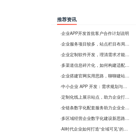
推荐资讯
·
企业APP开发首批客户合作计划说明
·
企业服务项目较多，站点栏目布局规划参考思路
·
企业定制软件开发，理清需求才能提升数字化落地效率
·
多渠道信息碎片化，如何构建适配 AI 检索的品牌信息源
·
企业搭建官网实用思路，聊聊建站容易忽视的问题
·
中小企业 APP 开发：需求规划与项目落地避坑经验分享
·
定制化线上展示站点，助力企业打通线上经营渠道
·
全链条数字化配套服务助力企业全域线上经营
·
多区域经营企业数字化建设新思路：多端载体与地域检索一体化落地思路分享
·
AI时代企业如何打造“全域可见”的数字资产？梓彤超越给出新解法