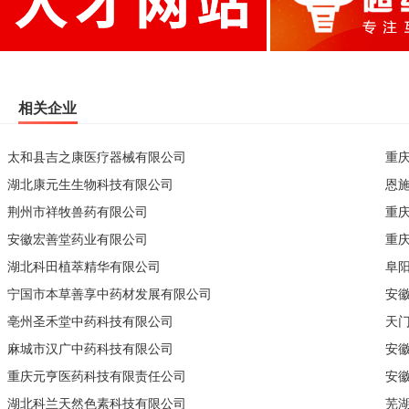
相关企业
太和县吉之康医疗器械有限公司
重
湖北康元生生物科技有限公司
恩
荆州市祥牧兽药有限公司
重
安徽宏善堂药业有限公司
重
湖北科田植萃精华有限公司
阜
宁国市本草善享中药材发展有限公司
安
亳州圣禾堂中药科技有限公司
天
麻城市汉广中药科技有限公司
安
重庆元亨医药科技有限责任公司
安
湖北科兰天然色素科技有限公司
芜